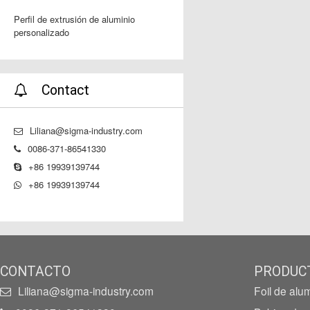
Perfil de extrusión de aluminio
personalizado
Contact
Liliana@sigma-industry.com
0086-371-86541330
+86 19939139744
+86 19939139744
CONTACTO
PRODUC
Liliana@sigma-industry.com
Foil de alu